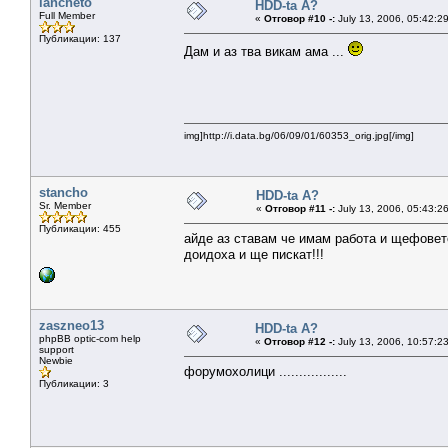
iancheto
HDD-ta A?
Full Member
«
Отговор #10 -:
July 13, 2006, 05:42:2
Публикации: 137
Дам и аз тва викам ама ...
img]http://i.data.bg/06/09/01/60353_orig.jpg[/img]
stancho
HDD-ta A?
Sr. Member
«
Отговор #11 -:
July 13, 2006, 05:43:2
Публикации: 455
айде аз ставам че имам работа и щефовет
доидоха и ще пискат!!!
zaszneo13
HDD-ta A?
phpBB optic-com help
«
Отговор #12 -:
July 13, 2006, 10:57:2
support
Newbie
форумохолици .................
Публикации: 3