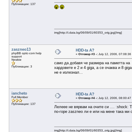
Публикации: 137
img]http://i.data.bg/06/09/01/60353_orig.jpg[/img]
zaszneo13
HDD-ta A?
phpBB optic-com help
«
Отговор #3 -:
July 12, 2006, 07:08:36
support
Newbie
само да добавя че размера на паметта на
Публикации: 3
хардовете е 2 и 4 giga, а се очаква и 8 gig
не е излезнал...
iancheto
HDD-ta A?
Full Member
«
Отговор #4 -:
July 12, 2006, 08:00:47
Публикации: 137
Лелеее не вярвам на очите си .... :shock: 
по-горе zaszneo ли е или на мене така ми с
img]http://i.data.bg/06/09/01/60353_orig.jpg[/img]