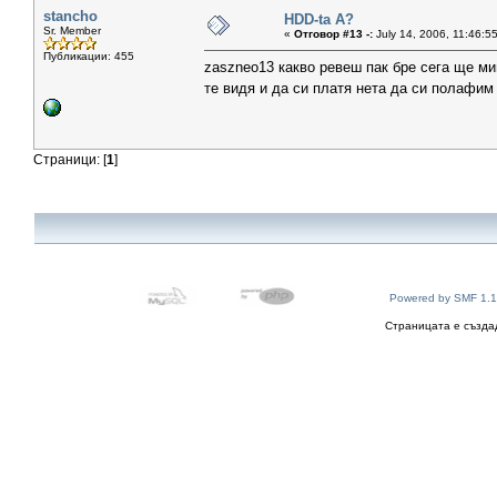
stancho
HDD-ta A?
Sr. Member
«
Отговор #13 -:
July 14, 2006, 11:46:5
Публикации: 455
zaszneo13 какво ревеш пак бре сега ще ми
те видя и да си платя нета да си полафим
Страници: [
1
]
Powered by SMF 1.1
Страницата е създад