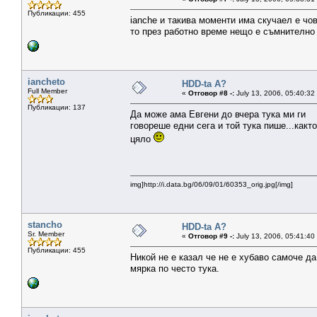
Публикации: 455
ianche и такива моменти има скучаел е чов
то през работно време нещо е съмнително 
iancheto
HDD-ta A?
Full Member
«
Отговор #8 -:
July 13, 2006, 05:40:32
Публикации: 137
Да може ама Евгени до вчера тука ми ги
говореше едни сега и той тука пише...както
цяло
img]http://i.data.bg/06/09/01/60353_orig.jpg[/img]
stancho
HDD-ta A?
Sr. Member
«
Отговор #9 -:
July 13, 2006, 05:41:40
Публикации: 455
Никой не е казал че не е хубаво самоче да
мярка по често тука.