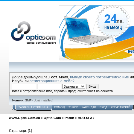
Добре дошъл/дошла,
Гост
. Моля,
въведи своето потребителско име
и
Изгуби ли
регистрационния е-мейл?
Влез с потребителско име, парола и продължителност на сесията
Новини
: SMF - Just Installed!
ЗАГЛАВНА СТРАНИЦА
ПОМОЩ
ТЪРСИ
КАЛЕНДАР
ВХОД
РЕГИСТРИРАЙ
www.Optic-Com.eu
>
Optic-Com
>
Разни
>
HDD-ta A?
Страници: [
1
]