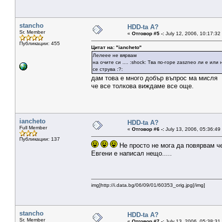
stancho
HDD-ta A?
Sr. Member
«
Отговор #5 -:
July 12, 2006, 10:17:32
Публикации: 455
Цитат на: "iancheto"
Лелеее не вярвам
на очите си .... :shock: Тва по-горе zaszneo ли е или
се струва :?:
дам това е много добър въпрос ма мисля
че все толкова виждаме все още.
iancheto
HDD-ta A?
Full Member
«
Отговор #6 -:
July 13, 2006, 05:36:49
Публикации: 137
Не просто не мога да повярвам ч
Евгени е написал нещо.....
img]http://i.data.bg/06/09/01/60353_orig.jpg[/img]
stancho
HDD-ta A?
Sr. Member
«
Отговор #7 -:
July 13, 2006, 05:38:31