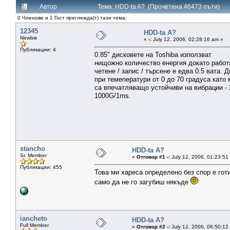
Автор
Тема: HDD-ta A? (Прочетена 46473 пъти)
0 Членове и 1 Гост преглежда(т) тази тема.
12345
HDD-ta A?
Newbie
«
-:
July 12, 2006, 02:28:16 am »
Публикации: 4
0.85" дисковете на Toshiba използват
нищожно количество енергия докато работ
четене / запис / търсене е едва 0.5 вата.
при темеператури от 0 до 70 градуса като
са впечатляващо устойчиви на вибрации - 2
1000G/1ms.
stancho
HDD-ta A?
Sr. Member
«
Отговор #1 -:
July 12, 2006, 01:23:51
Публикации: 455
Това ми хареса определено без спор е гот
само да не го загубиш някъде
iancheto
HDD-ta A?
Full Member
«
Отговор #2 -:
July 12, 2006, 06:50:12