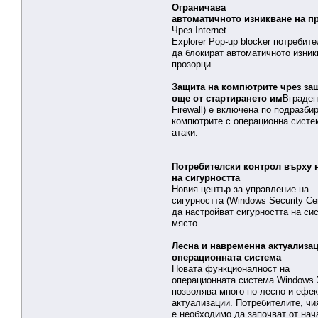
Ограничава
автоматичното изникване на п
Чрез Internet
Explorer Pop-up blocker потребит
да блокират автоматичното изник
прозорци.
Защита на компютрите чрез за
още от стартирането им
Вграден
Firewall) е включена по подразб
компютрите с операционна систе
атаки.
Потребителски контрол върху 
на сигурността
Новия център за управление на
сигурността (Windows Security Ce
да настройват сигурността на си
място.
Лесна и навременна актуализа
операционната система
Новата функционалност на
операционната система Windows X
позволява много по-лесно и ефек
актуализации. Потребителите, чи
е необходимо да започват от нач