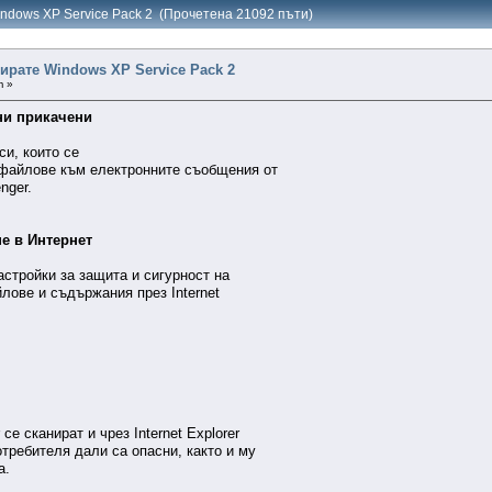
indows XP Service Pack 2 (Прочетена 21092 пъти)
ирате Windows XP Service Pack 2
m »
ни прикачени
си, които се
 файлове към електронните съобщения от
nger.
е в Интернет
астройки за защита и сигурност на
лове и съдържания през Internet
се сканират и чрез Internet Explorer
отребителя дали са опасни, както и му
а.