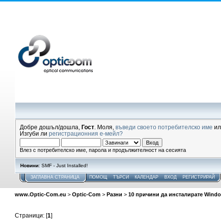
Добре дошъл/дошла,
Гост
. Моля,
въведи своето потребителско име
и
Изгуби ли
регистрационния е-мейл?
Влез с потребителско име, парола и продължителност на сесията
Новини
: SMF - Just Installed!
ЗАГЛАВНА СТРАНИЦА
ПОМОЩ
ТЪРСИ
КАЛЕНДАР
ВХОД
РЕГИСТРИРАЙ
www.Optic-Com.eu
>
Optic-Com
>
Разни
>
10 причини да инсталирате Window
Страници: [
1
]