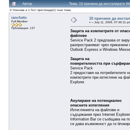
Автор
Тема: 10 причини да инсталирате W
0 Членове и 1 Гост преглежда(т) тази тема.
iancheto
10 причини да инстал
Full Member
«
-:
July 11, 2006, 07:46:11 p
Публикации: 137
Защита на компютрите от опас
файлове
Service Pack 2 предпазва от виру
разпространяват чрез прикачени
Outlook Express и Windows Messe
Защита на
поверителността при сърфиран
Service Pack
2 предоставя на потребителите н
компютрите при изтегляне на фай
Explorer.
Анулиране на потенциално
опасните изтегляния
Изтеглянията на файлове и
съдържания през Internet Explorer 
Information Bar се съобщава на п
се дава възможност да ги блокир