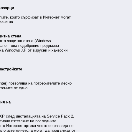
розорци
елите, които сърфират в Интернет могат
ване на
щитна стена
ата защитна стена (Windows
иране. Това подобрение предпазва
ма Windows XP от вирусни и хакерски
настройките
nter) позволява на потребителите лесно
стемите от едно
ция на
P след инсталацията на Service Pack 2,
тивно изтегляне на последните
ято Интернет връзка често се разпада не
ало изтеглянето, а могат да продължат от