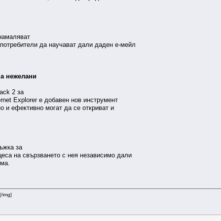
.
 намаляват
потребители да научават дали даден е-мейл
на нежелани
ack 2 за
rnet Explorer е добавен нов инструмент
о и ефективно могат да се откриват и
ъжка за
цеса на свързването с нея независимо дали
ома.
[/img]