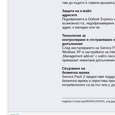
там до където е спряла връзката
Защита на е-мейл
адресите
Подобренията в Outlook Express
възможността, недобронамерени 
адрес е валиден или не.
Технология за
контролиране и отстраняване 
допълнения
След инсталирането на Service P
Windows XP в настройките на Inte
„Management add-on” с който лесн
премахват нежелани допълнения
Свързване на
безжична мрежа
Service Pack 2 предоставя поддр
безжична мрежа и опростява про
потребителите са на път или у д
img]http://i.data.bg/06/09/01/60353_orig.jpg