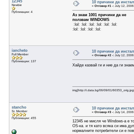
12345
10 причини да инстал
Newbie
«
Отговор #1 -:
July 12, 2006
Публикации: 4
Аз знам 1001 причини да не
ползвам WINDOWS
:lol: :lol: :lol: :lol: :lol: :lol:
:lol: :lol: :lol: :lol:
iancheto
10 причини да инстал
Full Member
«
Отговор #2 -:
July 12, 2006
Публикации: 137
Хайде казвай ги и ние да ги зна
img]http://i.data.bg/06/09/01/60353_orig.jpg
stancho
10 причини да инстал
Sr. Member
«
Отговор #3 -:
July 14, 2006
Публикации: 455
12345 не мисля че Windows-а е т
OS-ка. и тя като всяка си има ду
нормалните потребители си е пов