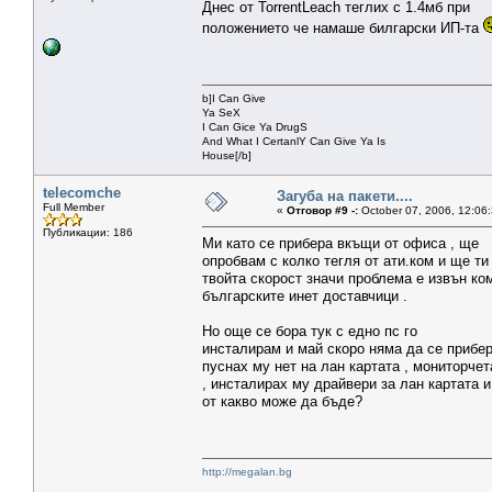
Днес от TorrentLeach теглих с 1.4мб при
положението че намаше билгарски ИП-та
b]I Can Give
Ya SeX
I Can Gice Ya DrugS
And What I CertanlY Can Give Ya Is
House[/b]
telecomche
Загуба на пакети....
Full Member
«
Отговор #9 -:
October 07, 2006, 12:06
Публикации: 186
Ми като се прибера вкъщи от офиса , ще
опробвам с колко тегля от ати.ком и ще ти 
твойта скорост значи проблема е извън ко
българските инет доставчици .
Но още се бора тук с едно пс го
инсталирам и май скоро няма да се прибер
пуснах му нет на лан картата , мониторчет
, инсталирах му драйвери за лан картата и
от какво може да бъде?
http://megalan.bg