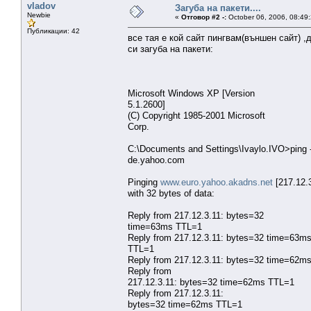
vladov
Загуба на пакети....
Newbie
«
Отговор #2 -:
October 06, 2006, 08:49
Публикации: 42
все тая е кой сайт пингвам(външен сайт) ,
си загуба на пакети:
Microsoft Windows XP [Version
5.1.2600]
(C) Copyright 1985-2001 Microsoft
Corp.
C:\Documents and Settings\Ivaylo.IVO>ping -
de.yahoo.com
Pinging
www.euro.yahoo.akadns.net
[217.12.3
with 32 bytes of data:
Reply from 217.12.3.11: bytes=32
time=63ms TTL=1
Reply from 217.12.3.11: bytes=32 time=63m
TTL=1
Reply from 217.12.3.11: bytes=32 time=62m
Reply from
217.12.3.11: bytes=32 time=62ms TTL=1
Reply from 217.12.3.11:
bytes=32 time=62ms TTL=1