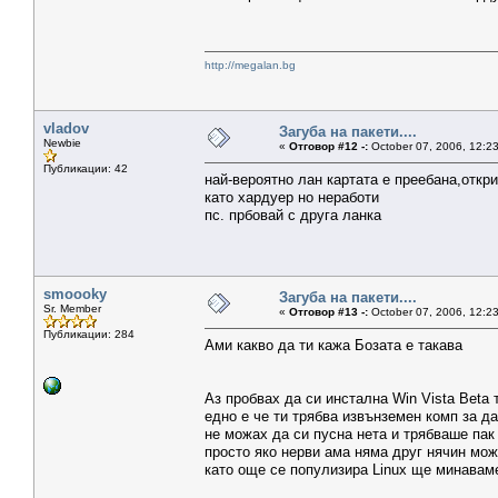
http://megalan.bg
vladov
Загуба на пакети....
Newbie
«
Отговор #12 -:
October 07, 2006, 12:2
Публикации: 42
най-вероятно лан картата е преебана,откри
като хардуер но неработи
пс. прбовай с друга ланка
smoooky
Загуба на пакети....
Sr. Member
«
Отговор #13 -:
October 07, 2006, 12:2
Публикации: 284
Ами какво да ти кажа Бозата е такава
Аз пробвах да си инстална Win Vista Beta 
едно е че ти трябва извънземен комп за да
не можах да си пусна нета и трябваше пак
просто яко нерви ама няма друг нячин мож
като още се популизира Linux ще минавам