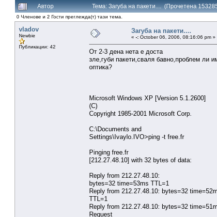
Автор
Тема: Загуба на пакети.... (Прочетена 15328
0 Членове и 2 Гости преглежда(т) тази тема.
vladov
Загуба на пакети....
Newbie
«
-:
October 06, 2006, 08:16:06 pm »
Публикации: 42
От 2-3 дена нета е доста
зле,губи пакети,сваля бавно,проблем ли и
оптика?
Microsoft Windows XP [Version 5.1.2600]
(C)
Copyright 1985-2001 Microsoft Corp.
C:\Documents and
Settings\Ivaylo.IVO>ping -t free.fr
Pinging free.fr
[212.27.48.10] with 32 bytes of data:
Reply from 212.27.48.10:
bytes=32 time=53ms TTL=1
Reply from 212.27.48.10: bytes=32 time=52
TTL=1
Reply from 212.27.48.10: bytes=32 time=51
Request