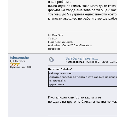
а за проблема
никва идея си нямам така мога да ти кажа
формат на харда ама това са ти още 3 час
тръгнеш до 5 сутринта единственото което 
глупости ако днес не работи утре ще рабо
b]I Can Give
Ya SeX
I Can Gice Ya DrugS
And What I CertanlY Can Give Ya Is
House[/b]
telecomche
Загуба на пакети....
Full Member
«
Отговор #14 -:
October 07, 2006, 12:4
Публикации: 186
Цитат на: "vladov"
най-вероятно лан
картата е преебана,открива я като хардуер но нера
пс. прбовай с
друга ланка
Инсталирал съм 3 лан карти и те
не щат , на друго пс бачкат а на тва не иск