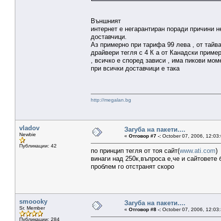
Външният
интернет е негарантиран поради причини 
доставчици.
Аз примерно при тарифа 99 лева , от тайв
драйвери тегля с 4 К а от Канадски пример
, всичко е според зависи , има пикови мом
при всички доставчици е така
http://megalan.bg
vladov
Загуба на пакети....
Newbie
«
Отговор #7 -:
October 07, 2006, 12:03
Публикации: 42
по принцип тегля от тоя сайт(
www.ati.com
)
винаги над 250к,въпроса е,че и сайтовете
проблем го отстранят скоро
smoooky
Загуба на пакети....
Sr. Member
«
Отговор #8 -:
October 07, 2006, 12:03
Публикации: 284