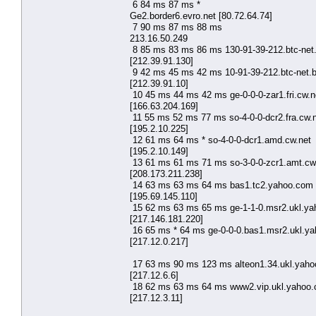
6 84 ms 87 ms *
Ge2.border6.evro.net [80.72.64.74]
7 90 ms 87 ms 88 ms
213.16.50.249
8 85 ms 83 ms 86 ms 130-91-39-212.btc-net
[212.39.91.130]
9 42 ms 45 ms 42 ms 10-91-39-212.btc-net.
[212.39.91.10]
10 45 ms 44 ms 42 ms ge-0-0-0-zar1.fri.cw.n
[166.63.204.169]
11 55 ms 52 ms 77 ms so-4-0-0-dcr2.fra.cw.
[195.2.10.225]
12 61 ms 64 ms * so-4-0-0-dcr1.amd.cw.net
[195.2.10.149]
13 61 ms 61 ms 71 ms so-3-0-0-zcr1.amt.cw
[208.173.211.238]
14 63 ms 63 ms 64 ms bas1.tc2.yahoo.com
[195.69.145.110]
15 62 ms 63 ms 65 ms ge-1-1-0.msr2.ukl.y
[217.146.181.220]
16 65 ms * 64 ms ge-0-0-0.bas1.msr2.ukl.y
[217.12.0.217]
17 63 ms 90 ms 123 ms alteon1.34.ukl.yah
[217.12.6.6]
18 62 ms 63 ms 64 ms www2.vip.ukl.yahoo
[217.12.3.11]