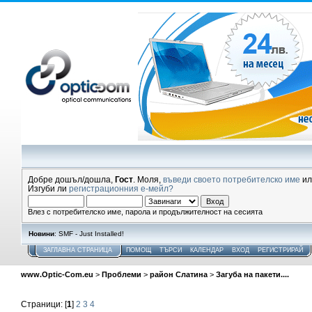
Добре дошъл/дошла,
Гост
. Моля,
въведи своето потребителско име
и
Изгуби ли
регистрационния е-мейл?
Влез с потребителско име, парола и продължителност на сесията
Новини
: SMF - Just Installed!
ЗАГЛАВНА СТРАНИЦА
ПОМОЩ
ТЪРСИ
КАЛЕНДАР
ВХОД
РЕГИСТРИРАЙ
www.Optic-Com.eu
>
Проблеми
>
район Слатина
>
Загуба на пакети....
Страници: [
1
]
2
3
4