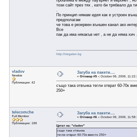
проблема е между пауърнет и евронет , н
този сайт през тях , като би трябвало да т
.
По принцип нямам идея как е устроен вън
предполагам
че това е резервен външен канал ако инте
Все
пак да има някакъв нет , а не да няма хич 
http://megalan.bg
vladov
Загуба на пакети....
Newbie
«
Отговор #5 -:
October 06, 2006, 11:22
Публикации: 42
също така отвънка тегли отврат 60-70к вм
250+
telecomche
Загуба на пакети....
Full Member
«
Отговор #6 -:
October 06, 2006, 11:58
Публикации: 186
Цитат на: "vladov"
също така отвънка
тегли отврат 60-70к вместо 250+