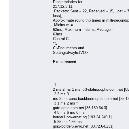
Ping statistics for
217.12.3.11:
Packets: Sent = 22, Received = 15, Lost = 
loss),
Approximate round trip times in milli-seconds
Minimum =
62ms, Maximum = 65ms, Average =
63ms
Control-C
^C
C:\Documents and
Settings\Ivaylo.IVO>
Ето и treacert :
1
2 ms 2 ms 1 ms rtr3-slatina.optic-com.net [8
2 3 ms 3
ms 3 ms conc.backbone.optic-com.net [85.13
3 1 ms 2 ms *
gate.optic-com.net [85.130.64.3]
4 8 ms 6 ms 6 ms
border1.powernet.bg [193.24.240.1]
5 85 ms * 86 ms
gsr2-border6.evro.net [80.72.64.231]