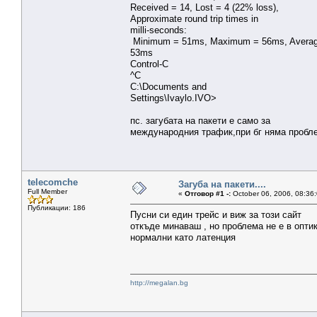
Received = 14, Lost = 4 (22% loss),
Approximate round trip times in
milli-seconds:
Minimum = 51ms, Maximum = 56ms, Avera
53ms
Control-C
^C
C:\Documents and
Settings\Ivaylo.IVO>
пс. загубата на пакети е само за
международния трафик,при бг няма пробл
telecomche
Загуба на пакети....
Full Member
«
Отговор #1 -:
October 06, 2006, 08:36
Публикации: 186
Пусни си един трейс и виж за този сайт
откъде минаваш , но проблема не е в оптик
нормални като латенция
http://megalan.bg