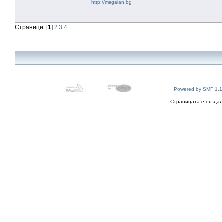
http://megalan.bg
Страници: [
1
]
2
3
4
Powered by SMF 1.1
Страницата е създад