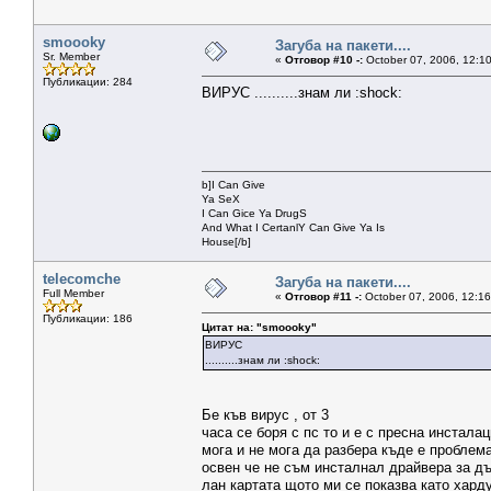
smoooky
Загуба на пакети....
Sr. Member
«
Отговор #10 -:
October 07, 2006, 12:1
Публикации: 284
ВИРУС ..........знам ли :shock:
b]I Can Give
Ya SeX
I Can Gice Ya DrugS
And What I CertanlY Can Give Ya Is
House[/b]
telecomche
Загуба на пакети....
Full Member
«
Отговор #11 -:
October 07, 2006, 12:16
Публикации: 186
Цитат на: "smoooky"
ВИРУС
..........знам ли :shock:
Бе къв вирус , от 3
часа се боря с пс то и е с пресна инсталац
мога и не мога да разбера къде е проблема,
освен че не съм инсталнал драйвера за дъ
лан картата щото ми се показва като хард