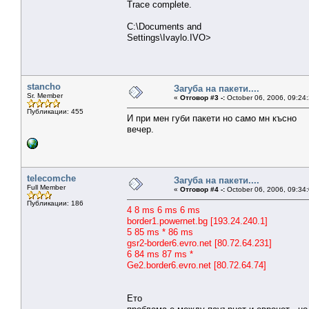
Trace complete.
C:\Documents and
Settings\Ivaylo.IVO>
stancho
Загуба на пакети....
Sr. Member
«
Отговор #3 -:
October 06, 2006, 09:24
Публикации: 455
И при мен губи пакети но само мн късно
вечер.
telecomche
Загуба на пакети....
Full Member
«
Отговор #4 -:
October 06, 2006, 09:34
Публикации: 186
4 8 ms 6 ms 6 ms
border1.powernet.bg [193.24.240.1]
5 85 ms * 86 ms
gsr2-border6.evro.net [80.72.64.231]
6 84 ms 87 ms *
Ge2.border6.evro.net [80.72.64.74]
Ето