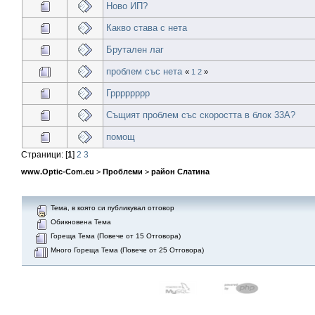
Ново ИП?
Какво става с нета
Брутален лаг
проблем със нета
«
1
2
»
Грррррррр
Същият проблем със скоростта в блок 33А?
помощ
Страници: [
1
]
2
3
www.Optic-Com.eu
>
Проблеми
>
район Слатина
Тема, в която си публикувал отговор
Обикновена Тема
Гореща Тема (Повече от 15 Отговора)
Много Гореща Тема (Повече от 25 Отговора)