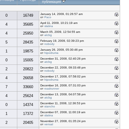
публикация
January 14, 2009, 01:26:57 am
0
16749
от
Paco
April 11, 2009, 10:21:19 am
4
35685
от
slatina
March 05, 2009, 12:54:55 am
4
25950
от
atcbg
February 19, 2009, 02:39:23 pm
5
28435
от
nobody
January 26, 2009, 05:30:46 pm
1
19875
от
hipodruma
December 31, 2008, 02:40:26 pm
0
15005
от
atcbg
December 22, 2008, 09:33:48 pm
2
20822
от
nobody
December 17, 2008, 07:58:02 pm
4
26658
от
hipodruma
December 16, 2008, 07:31:03 pm
7
33660
от
roadrunner
December 13, 2008, 04:07:58 pm
4
25624
от
atcbg
December 11, 2008, 12:36:53 pm
0
14374
от
stancho
December 07, 2008, 11:00:19 am
1
17372
от
slatina
November 27, 2008, 01:35:24 pm
2
20405
от
vensal