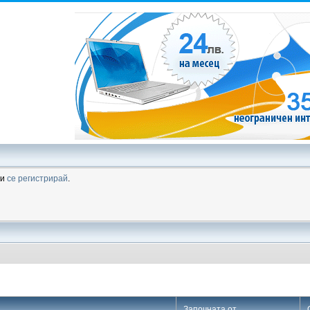
ли
се регистрирай
.
Започната от