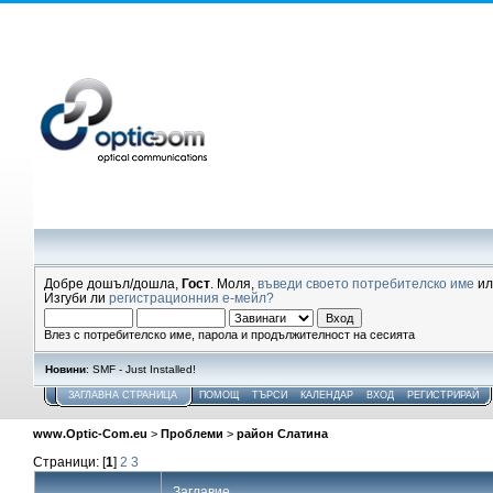
Добре дошъл/дошла,
Гост
. Моля,
въведи своето потребителско име
и
Изгуби ли
регистрационния е-мейл?
Влез с потребителско име, парола и продължителност на сесията
Новини
: SMF - Just Installed!
ЗАГЛАВНА СТРАНИЦА
ПОМОЩ
ТЪРСИ
КАЛЕНДАР
ВХОД
РЕГИСТРИРАЙ
www.Optic-Com.eu
>
Проблеми
>
район Слатина
Страници: [
1
]
2
3
Заглавие