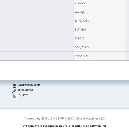
vladov
atcbg
alnghost
z0man
djacid
holymen
ltopchiev
Заключена Тема
Тема-лепка
Анкета
Powered by SMF 1.1.4
|
SMF © 2006, Simple Machines LLC
Страницата е създадена за 0.075 секунди с 14 запитвания.