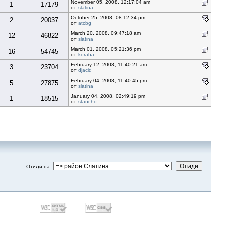
November 05, 2008, 12:17:04 am
1
17179
от
slatina
October 25, 2008, 08:12:34 pm
2
20037
от
atcbg
March 20, 2008, 09:47:18 am
12
46822
от
slatina
March 01, 2008, 05:21:36 pm
16
54745
от
koraba
February 12, 2008, 11:40:21 am
3
23704
от
djacid
February 04, 2008, 11:40:45 pm
5
27875
от
slatina
January 04, 2008, 02:49:19 pm
1
18515
от
stancho
Отиди на
: