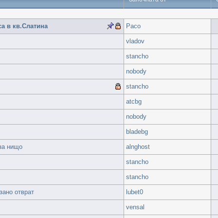
а в кв.Слатина
Paco
vladov
stancho
nobody
stancho
atcbg
nobody
bladebg
 за нищо
alnghost
stancho
stancho
зано отврат
lubet0
vensal