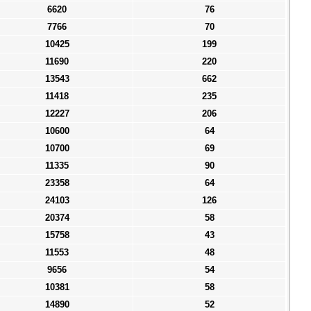
6620
76
7766
70
10425
199
11690
220
13543
662
11418
235
12227
206
10600
64
10700
69
11335
90
23358
64
24103
126
20374
58
15758
43
11553
48
9656
54
10381
58
14890
52