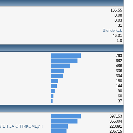
136.55
0.08
0.03
31
Blenderkzk
46.01
1:0
763
682
486
336
304
180
144
90
60
37
397153
355004
ЛЕН ЗА ОПТИКОМЦИ !
220891
206715