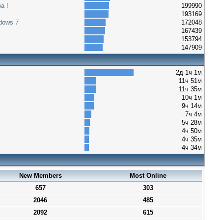
а !
199990
193169
dows 7
172048
167439
153794
147909
2д 1ч 1м
11ч 51м
11ч 35м
10ч 1м
9ч 14м
7ч 4м
5ч 28м
4ч 50м
4ч 35м
4ч 34м
New Members
Most Online
657
303
2046
485
2092
615