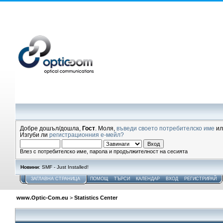
Добре дошъл/дошла,
Гост
. Моля,
въведи своето потребителско име
и
Изгуби ли
регистрационния е-мейл?
Влез с потребителско име, парола и продължителност на сесията
Новини
: SMF - Just Installed!
ЗАГЛАВНА СТРАНИЦА
ПОМОЩ
ТЪРСИ
КАЛЕНДАР
ВХОД
РЕГИСТРИРАЙ
www.Optic-Com.eu
>
Statistics Center