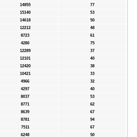
14855
77
15140
53
14618
50
12212
48
8723
61
4280
75
12289
37
12101
40
12420
38
10421
33
4966
32
4297
40
8037
53
8771
62
8639
67
8781
94
7511
67
6248
50