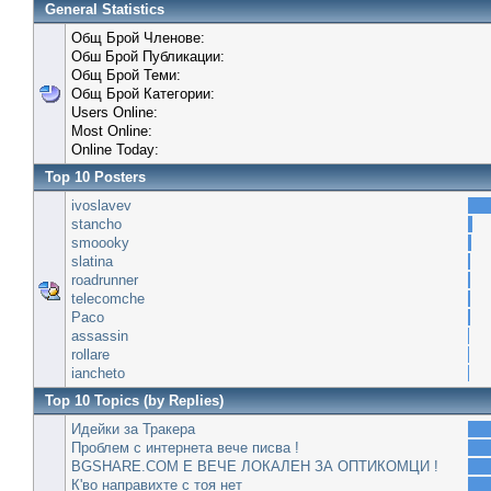
General Statistics
Общ Брой Членове:
Обш Брой Публикации:
Общ Брой Теми:
Общ Брой Категории:
Users Online:
Most Online:
Online Today:
Top 10 Posters
ivoslavev
stancho
smoooky
slatina
roadrunner
telecomche
Paco
assassin
rollare
iancheto
Top 10 Topics (by Replies)
Идейки за Тракера
Проблем с интернета вече писва !
BGSHARE.COM Е ВЕЧЕ ЛОКАЛЕН ЗА ОПТИКОМЦИ !
К'во направихте с тоя нет