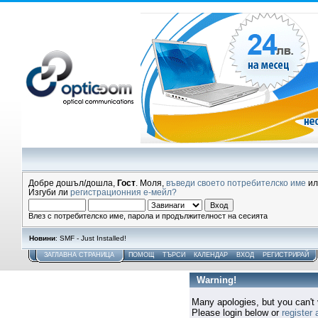
Добре дошъл/дошла,
Гост
. Моля,
въведи своето потребителско име
и
Изгуби ли
регистрационния е-мейл?
Влез с потребителско име, парола и продължителност на сесията
Новини
: SMF - Just Installed!
ЗАГЛАВНА СТРАНИЦА
ПОМОЩ
ТЪРСИ
КАЛЕНДАР
ВХОД
РЕГИСТРИРАЙ
Warning!
Many apologies, but you can't v
Please login below or
register